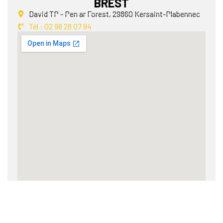
BREST
David TP - Pen ar Forest, 29860 Kersaint-Plabennec
Tél : 02 98 28 07 94
Accueil
Politique de