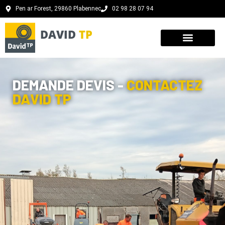
Pen ar Forest, 29860 Plabennec
02 98 28 07 94
DAVID
TP
DEMANDE DEVIS -
CONTACTEZ
DAVID TP